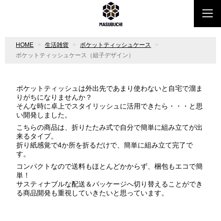
HOME
生活雑貨
ポケットティッシュケース
ポケットティッシュケース（組子デザイン）
ポケットティッシュは外出先であまり使わないと
自宅で溜ま
りがちになりませんか？
そんな時に卓上でスタイリッシュに活用できたら・・・と思
い開発しました。
こちらの商品は、折りたたみ式で自分で簡単に組み立てが出
来るタイプ。
折り紙感覚で4か所を折るだけで、簡単に組み立て完了で
す。
コンパクトなので送料もほとんどかからず、梱包もエコで簡
単！
サスティナブルな配送＆パッケージへ切り替えることができ
る
商品開発も重視していきたいと思っています。